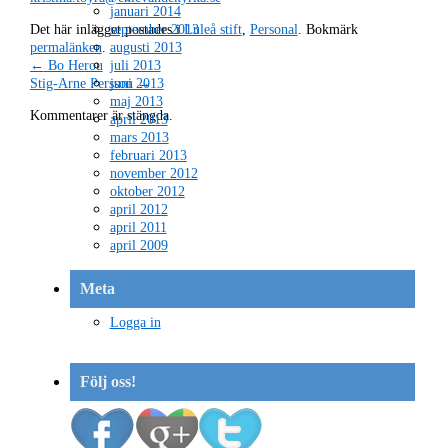
januari 2014
Det här inlägget postades i
Luleå stift
,
Personal
. Bokmärk
september 2013
permalänken
.
augusti 2013
←
Bo Herou
juli 2013
Stig-Arne Persson
→
juni 2013
maj 2013
Kommentarer är stängda.
april 2013
mars 2013
februari 2013
november 2012
oktober 2012
april 2012
april 2011
april 2009
Meta
Logga in
Följ oss!