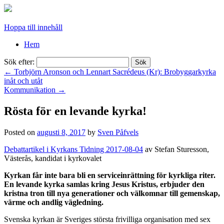
Hoppa till innehåll
Hem
Sök efter:
←
Torbjörn Aronson och Lennart Sacrédeus (Kr): Brobyggarkyrka
inåt och utåt
Kommunikation
→
Rösta för en levande kyrka!
Posted on
augusti 8, 2017
by
Sven Påfvels
Debattartikel i Kyrkans Tidning 2017-08-04
av S
tefan Sturesson,
Västerås
, kandidat i kyrkovalet
Kyrkan får inte bara bli en serviceinrättning för kyrkliga riter.
En levande kyrka samlas kring Jesus Kristus, erbjuder den
kristna tron till nya generationer och välkomnar till gemenskap,
värme och andlig vägledning.
Svenska kyrkan är Sveriges största frivilliga organisation med sex