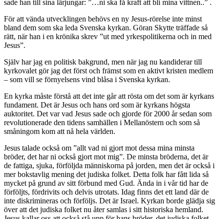
sade han till sina lärjungar: ”…ni ska få kraft att bli mina vittnen..” .
För att vända utvecklingen behövs en ny Jesus-rörelse inte minst
bland dem som ska leda Svenska kyrkan. Göran Skytte träffade så
rätt, när han i en krönika skrev ”ut med yrkespolitikerna och in med
Jesus”.
Själv har jag en politisk bakgrund, men när jag nu kandiderar till
kyrkovalet gör jag det först och främst som en aktivt kristen medlem
– som vill se förnyelsens vind blåsa i Svenska kyrkan.
En kyrka måste förstå att det inte går att rösta om det som är kyrkans
fundament. Det är Jesus och hans ord som är kyrkans högsta
auktoritet. Det var vad Jesus sade och gjorde för 2000 år sedan som
revolutionerade den tidens samhällen i Mellanöstern och som så
småningom kom att nå hela världen.
Jesus talade också om ”allt vad ni gjort mot dessa mina minsta
bröder, det har ni också gjort mot mig”. De minsta bröderna, det är
de fattiga, sjuka, förföljda människorna på jorden, men det är också i
mer bokstavlig mening det judiska folket. Detta folk har fått lida så
mycket på grund av sitt förbund med Gud. Ända in i vår tid har de
förföljts, fördrivits och delvis utrotats. Idag finns det ett land där de
inte diskrimineras och förföljs. Det är Israel. Kyrkan borde glädja sig
över att det judiska folket nu åter samlas i sitt historiska hemland.
Jesus kallar oss att också stå upp för hans bröder, det judiska folket.