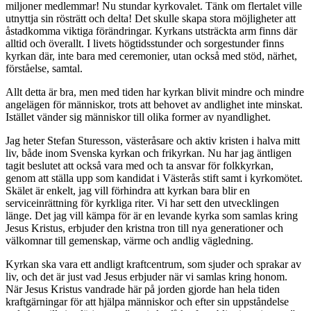
miljoner medlemmar! Nu stundar kyrkovalet. Tänk om flertalet ville
utnyttja sin rösträtt och delta! Det skulle skapa stora möjligheter att
åstadkomma viktiga förändringar. Kyrkans utsträckta arm finns där
alltid och överallt. I livets högtidsstunder och sorgestunder finns
kyrkan där, inte bara med ceremonier, utan också med stöd, närhet,
förståelse, samtal.
Allt detta är bra, men med tiden har kyrkan blivit mindre och mindre
angelägen för människor, trots att behovet av andlighet inte minskat.
Istället vänder sig människor till olika former av nyandlighet.
Jag heter Stefan Sturesson, västeråsare och aktiv kristen i halva mitt
liv, både inom Svenska kyrkan och frikyrkan. Nu har jag äntligen
tagit beslutet att också vara med och ta ansvar för folkkyrkan,
genom att ställa upp som kandidat i Västerås stift samt i kyrkomötet.
Skälet är enkelt, jag vill förhindra att kyrkan bara blir en
serviceinrättning för kyrkliga riter. Vi har sett den utvecklingen
länge. Det jag vill kämpa för är en levande kyrka som samlas kring
Jesus Kristus, erbjuder den kristna tron till nya generationer och
välkomnar till gemenskap, värme och andlig vägledning.
Kyrkan ska vara ett andligt kraftcentrum, som sjuder och sprakar av
liv, och det är just vad Jesus erbjuder när vi samlas kring honom.
När Jesus Kristus vandrade här på jorden gjorde han hela tiden
kraftgärningar för att hjälpa människor och efter sin uppståndelse