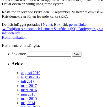
Det är också en viktig uppgift för kyrkan.
Rösta för en levande kyrka den 17 september. Vi heter faktiskt så –
Kristdemokrater för en levande kyrka (KR).
Det här inlägget postades i
Nyhet
. Bokmärk
permalänken
.
←
Torbjörn Aronson och Lennart Sacrédeus (Kr): Brobyggarkyrka
inåt och utåt
Kommunikation
→
Kommentarer är stängda.
Sök efter:
Arkiv
augusti 2019
augusti 2017
juli 2017
mars 2017
mars 2016
juni 2015
mars 2015
maj 2014